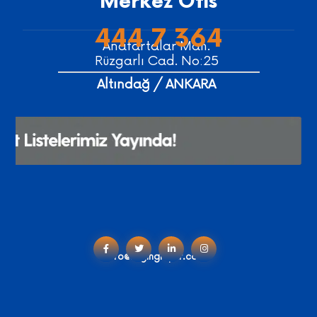
Merkez Ofis
444 7 364
Anafartalar Mah.
Rüzgarlı Cad. No:25
Altındağ / ANKARA
info@engingruptr.com