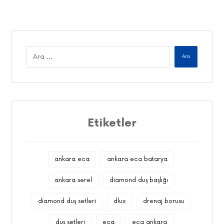
Ara
Etiketler
ankara eca
ankara eca batarya
ankara serel
diamond duş başlığı
diamond duş setleri
dlux
drenaj borusu
duş setleri
eca
eca ankara