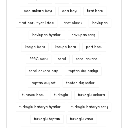
eca ankara bayi
eca bayi
fırat boru
fırat boru fiyat listesi
fırat plastik
havlupan
havlupan fiyatları
havlupan satış
korige boru
koruge boru
pert boru
PPRC boru
serel
serel ankara
serel ankara bayi
toptan duş başlığı
toptan duş seti
toptan duş setleri
turuncu boru
türkoğlu
türkoğlu ankara
türkoğlu batarya fiyatları
türkoğlu batarya satış
türkoğlu toptan
türkoğlu vana