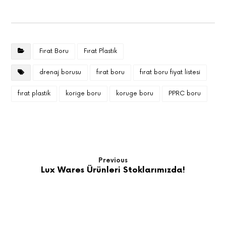
Fırat Boru
Fırat Plastik
drenaj borusu
fırat boru
fırat boru fiyat listesi
fırat plastik
korige boru
koruge boru
PPRC boru
Previous
Lux Wares Ürünleri Stoklarımızda!