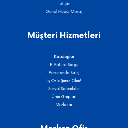
Kataloglar
E-Fatura Sorgu
Perakende Satış
İş Ortağımız Olun!
Sosyal Sorumluluk
Ürün Grupları
Markalar
Merkez Ofis
444 7 364
Anafartalar Mah.
Rüzgarlı Cad. No:25
Altındağ / ANKARA