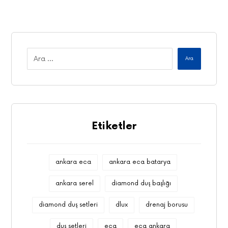
Etiketler
ankara eca
ankara eca batarya
ankara serel
diamond duş başlığı
diamond duş setleri
dlux
drenaj borusu
duş setleri
eca
eca ankara
eca ankara bayi
eca bayi
fırat boru
fırat boru fiyat listesi
fırat plastik
havlupan
havlupan fiyatları
havlupan satış