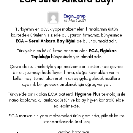
Engin_grup
18 Mart 2021
Türkiye’nin en büyük yapı malzemeleri firmalarının üstün
kalitedeki ürünlerini sizlerle buluşturan firmamız, bünyesinde
ECA – Serel Ankara Bayiliğini
de bulundurmaktadır.
Türkiye’nin en köklü firmalarından olan
E.C.A, Elginkan
Topluluğu
bünyesinde yer almaktadır.
Çevre dostu ürünleriyle yapı malzemeleri sektöründe çevreci
bir oluşturmayı hedefleyen firma, doğal kaynakları verimli
kullanmayı temel alan üretim anlayışıyla gelecek nesillere
aydınlık bir gelecek bırakmak için uğraş veriyor.
Türkiye’de bir ilk olan E.C.A patentli
Hygiene Plus
teknolojisi ile
nano kaplama kullanılarak üstün ve kolay hijyen kontrolü elde
edilebilmekte.
E.C.A markasının yapı malzemeleri ürün gamında, yüksek kalite
standartlarında üretilen;
Lavabo bataryası,