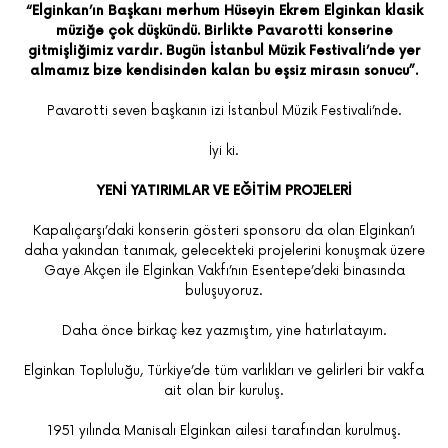
İyi ki.
YENİ YATIRIMLAR VE EĞİTİM PROJELERİ
Kapalıçarşı’daki konserin gösteri sponsoru da olan Elginkan’ı
daha yakından tanımak, gelecekteki projelerini konuşmak üzere
Gaye Akçen ile Elginkan Vakfı’nın Esentepe’deki binasında
buluşuyoruz.
Daha önce birkaç kez yazmıştım, yine hatırlatayım.
Elginkan Topluluğu, Türkiye’de tüm varlıkları ve gelirleri bir vakfa
ait olan bir kuruluş.
1951 yılında Manisalı Elginkan ailesi tarafından kurulmuş.
Hüseyin Ekrem ve Cahit Elginkan kardeşler Anadolu’ya açılan ilk
müteahhitler.
1957 kurulan E.C.A markası Ekrem, Cahit ve babaları Ahmet
Elginkan’ın baş harflerinden oluşuyor.
Topluluğun tüm hisseleri ve yönetimi ailenin son temsilcisi Ekrem