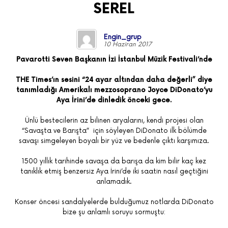
SEREL
Engin_grup
10 Haziran 2017
Pavarotti Seven Başkanın İzi İstanbul Müzik Festivali’nde
THE Times’ın sesini “24 ayar altından daha değerli” diye
tanımladığı Amerikalı mezzosoprano Joyce DiDonato’yu
Aya İrini’de dinledik önceki gece.
Ünlü bestecilerin az bilinen aryalarını, kendi projesi olan
“Savaşta ve Barışta” için söyleyen DiDonato ilk bölümde
savaşı simgeleyen boyalı bir yüz ve bedenle çıktı karşımıza.
1500 yıllık tarihinde savaşa da barışa da kim bilir kaç kez
tanıklık etmiş benzersiz Aya İrini’de iki saatin nasıl geçtiğini
anlamadık.
Konser öncesi sandalyelerde bulduğumuz notlarda DiDonato
bize şu anlamlı soruyu sormuştu: