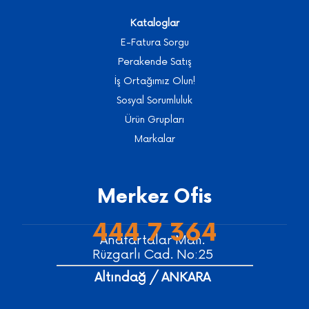
Kataloglar
E-Fatura Sorgu
Perakende Satış
İş Ortağımız Olun!
Sosyal Sorumluluk
Ürün Grupları
Markalar
Merkez Ofis
444 7 364
Anafartalar Mah.
Rüzgarlı Cad. No:25
Altındağ / ANKARA