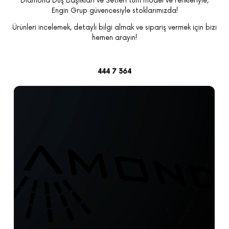
Diamond Duş Başlıkları ve Setleri tüm model ve renkleriyle,
Engin Grup güvencesiyle stoklarımızda!
Ürünleri incelemek, detaylı bilgi almak ve sipariş vermek için bizi
hemen arayın!
444 7 364