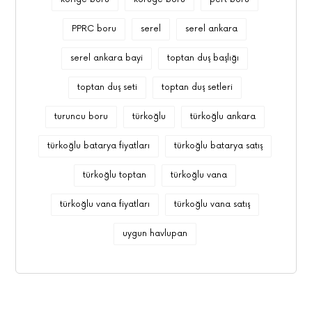
PPRC boru
serel
serel ankara
serel ankara bayi
toptan duş başlığı
toptan duş seti
toptan duş setleri
turuncu boru
türkoğlu
türkoğlu ankara
türkoğlu batarya fiyatları
türkoğlu batarya satış
türkoğlu toptan
türkoğlu vana
türkoğlu vana fiyatları
türkoğlu vana satış
uygun havlupan