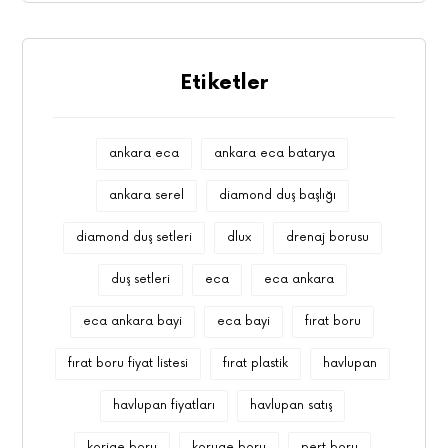
Etiketler
ankara eca
ankara eca batarya
ankara serel
diamond duş başlığı
diamond duş setleri
dlux
drenaj borusu
duş setleri
eca
eca ankara
eca ankara bayi
eca bayi
fırat boru
fırat boru fiyat listesi
fırat plastik
havlupan
havlupan fiyatları
havlupan satış
korige boru
koruge boru
pert boru