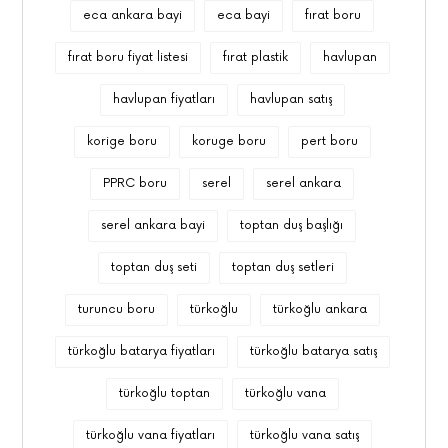
eca ankara bayi
eca bayi
fırat boru
fırat boru fiyat listesi
fırat plastik
havlupan
havlupan fiyatları
havlupan satış
korige boru
koruge boru
pert boru
PPRC boru
serel
serel ankara
serel ankara bayi
toptan duş başlığı
toptan duş seti
toptan duş setleri
turuncu boru
türkoğlu
türkoğlu ankara
türkoğlu batarya fiyatları
türkoğlu batarya satış
türkoğlu toptan
türkoğlu vana
türkoğlu vana fiyatları
türkoğlu vana satış