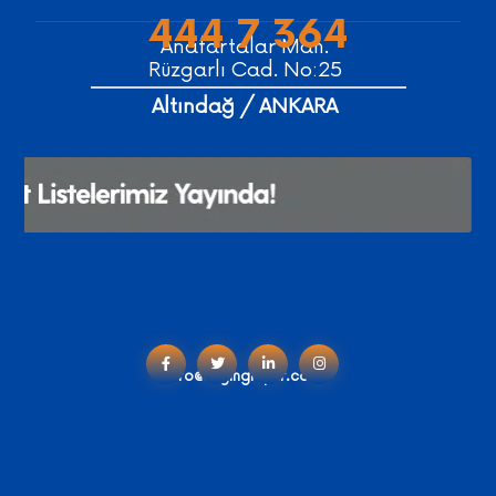
444 7 364
Anafartalar Mah.
Rüzgarlı Cad. No:25
Altındağ / ANKARA
info@engingruptr.com