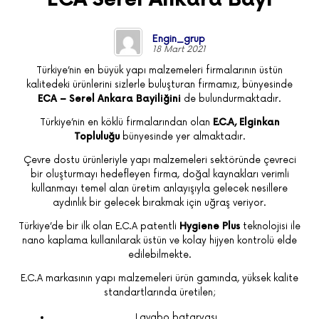
Engin_grup
18 Mart 2021
Türkiye’nin en büyük yapı malzemeleri firmalarının üstün
kalitedeki ürünlerini sizlerle buluşturan firmamız, bünyesinde
ECA – Serel Ankara Bayiliğini
de bulundurmaktadır.
Türkiye’nin en köklü firmalarından olan
E.C.A, Elginkan
Topluluğu
bünyesinde yer almaktadır.
Çevre dostu ürünleriyle yapı malzemeleri sektöründe çevreci
bir oluşturmayı hedefleyen firma, doğal kaynakları verimli
kullanmayı temel alan üretim anlayışıyla gelecek nesillere
aydınlık bir gelecek bırakmak için uğraş veriyor.
Türkiye’de bir ilk olan E.C.A patentli
Hygiene Plus
teknolojisi ile
nano kaplama kullanılarak üstün ve kolay hijyen kontrolü elde
edilebilmekte.
E.C.A markasının yapı malzemeleri ürün gamında, yüksek kalite
standartlarında üretilen;
Lavabo bataryası,