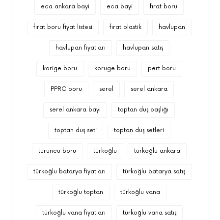
eca ankara bayi
eca bayi
fırat boru
fırat boru fiyat listesi
fırat plastik
havlupan
havlupan fiyatları
havlupan satış
korige boru
koruge boru
pert boru
PPRC boru
serel
serel ankara
serel ankara bayi
toptan duş başlığı
toptan duş seti
toptan duş setleri
turuncu boru
türkoğlu
türkoğlu ankara
türkoğlu batarya fiyatları
türkoğlu batarya satış
türkoğlu toptan
türkoğlu vana
türkoğlu vana fiyatları
türkoğlu vana satış