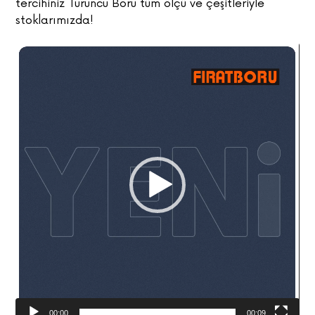
tercihiniz Turuncu Boru tüm ölçü ve çeşitleriyle
stoklarımızda!
Video
oynatıcı
00:00
00:09