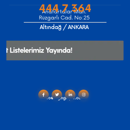
444 7 364
Anafartalar Mah.
Rüzgarlı Cad. No:25
Altındağ / ANKARA
info@engingruptr.com