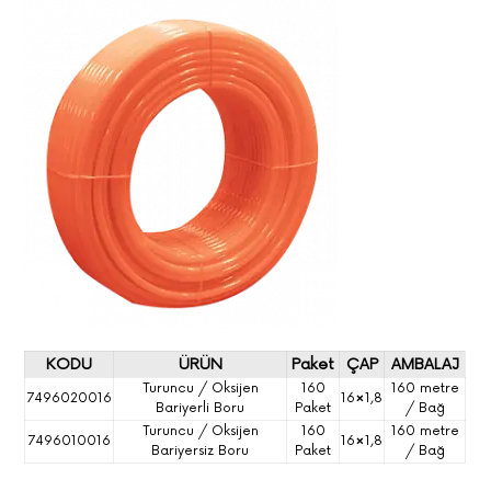
KODU
ÜRÜN
Paket
ÇAP
AMBALAJ
Turuncu / Oksijen
160
160 metre
7496020016
16×1,8
Bariyerli Boru
Paket
/ Bağ
Turuncu / Oksijen
160
160 metre
7496010016
16×1,8
Bariyersiz Boru
Paket
/ Bağ