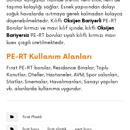
Borular kangallar halinde üretilir hem stok, hem de
taşıma kolaylığı sağlar. Esnek yapısından dolayı
soğuk havalarda ısıtmaya gerek kalmadan kolayca
döşenebilmektedir. Kılıflı
PE-RT
Oksijen Bariyerli
Borular kırmızı ve mavi kılıf içinde, kılıflı
Oksijen
PE-RT borular siyah kılıflı kırmızı mavi
Bariyersiz
kuex çizgili üretilmektedir.
PE-RT Kullanım Alanları
Fırat PE-RT borular, Residance Binalar, Toplu
Konutlar, Oteller, Hastaneler, AVM, Spor salonları,
Statlar, Sinemalar, Havalimanları, Sanayi yapıları
vb. alanlarda kullanıma uygundur.
Fırat Plastik
fırat boru
fırat plastik
pert boru